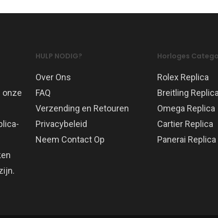
HULP NODIG?
Horloges Catego
Over Ons
Rolex Replica
p onze
FAQ
Breitling Replic
Verzending en Retouren
Omega Replica
lica-
Privacybeleid
Cartier Replica
Neem Contact Op
Panerai Replica
ken
ijn.