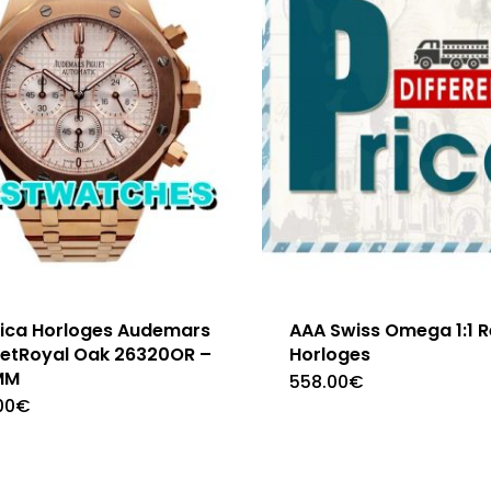
lica Horloges Audemars
AAA Swiss Omega 1:1 R
uetRoyal Oak 26320OR –
Horloges
MM
558.00
€
00
€