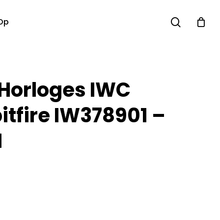
search
Op
 Horloges IWC
pitfire IW378901 –
M