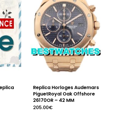
eplica
Replica Horloges Audemars
PiguetRoyal Oak Offshore
26170OR – 42 MM
205.00
€