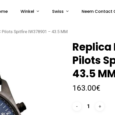
Winkel
Swiss
ome
Neem Contact 
 Pilots Spitfire IW378901 – 43.5 MM
Replica
Pilots S
43.5 M
163.00
€