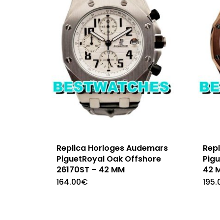
Replica Horloges Audemars
Rep
PiguetRoyal Oak Offshore
Pig
26170ST – 42 MM
42 
164.00
€
195.