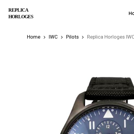
Skip
REPLICA
H
to
HORLOGES
main
content
Home
IWC
Pilots
Replica Horloges IWC
Hit enter to search or ESC to close