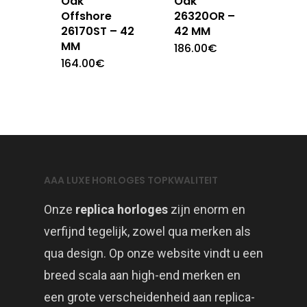
Oak
Oak
Offshore
26320OR –
26170ST – 42
42 MM
MM
186.00
€
164.00
€
AAA LUXE HORLOGES TOPKWALITEIT
Onze
replica horloges
zijn enorm en
verfijnd tegelijk, zowel qua merken als
qua design. Op onze website vindt u een
breed scala aan high-end merken en
een grote verscheidenheid aan replica-