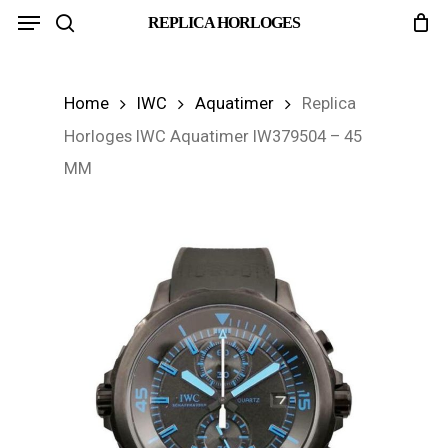
Menu
Skip
REPLICA HORLOGES
search
to
main
Home
IWC
Aquatimer
Replica
content
Horloges IWC Aquatimer IW379504 – 45
MM