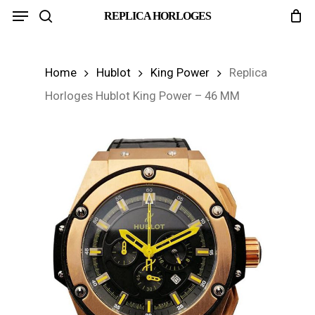
Menu
Skip
REPLICA HORLOGES
search
to
main
Home
Hublot
King Power
Replica
content
Horloges Hublot King Power – 46 MM