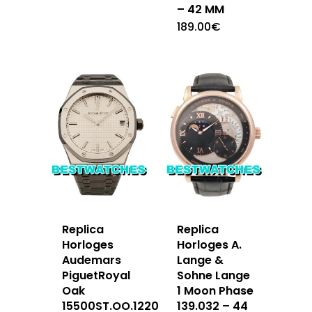
– 42 MM
189.00
€
Replica
Replica
Horloges
Horloges A.
Audemars
Lange &
PiguetRoyal
Sohne Lange
Oak
1 Moon Phase
15500ST.OO.1220ST.04
139.032 – 44