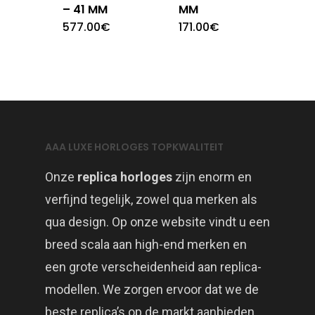
– 41 MM
MM
577.00
€
171.00
€
AAA LUXE HORLOGES TOPKWALITEIT
Onze
replica horloges
zijn enorm en
verfijnd tegelijk, zowel qua merken als
qua design. Op onze website vindt u een
breed scala aan high-end merken en
een grote verscheidenheid aan replica-
modellen. We zorgen ervoor dat we de
beste replica’s op de markt aanbieden.