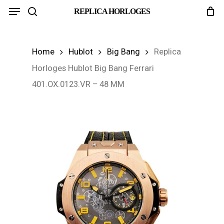
Menu
Skip
REPLICA HORLOGES
search
to
main
Home
Hublot
Big Bang
Replica
content
Horloges Hublot Big Bang Ferrari
401.OX.0123.VR – 48 MM