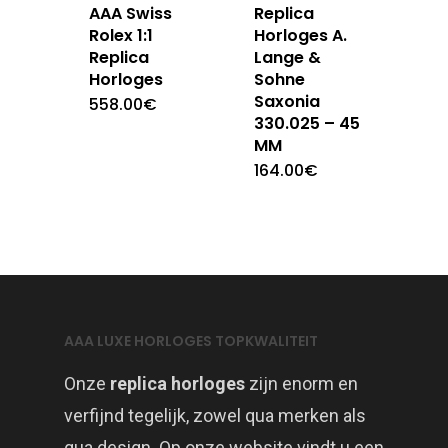
AAA Swiss
Replica
Rolex 1:1
Horloges A.
Replica
Lange &
Horloges
Sohne
Saxonia
558.00
€
330.025 – 45
MM
164.00
€
AAA LUXE HORLOGES TOPKWALITEIT
Onze
replica horloges
zijn enorm en
verfijnd tegelijk, zowel qua merken als
qua design. Op onze website vindt u een