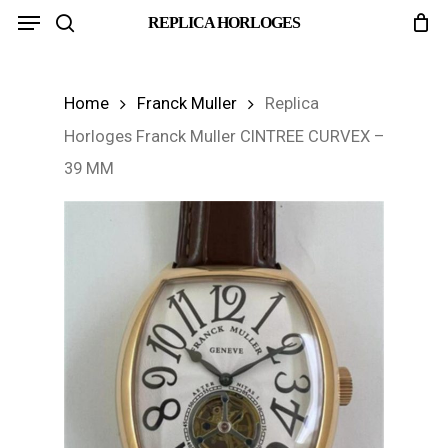
Menu
Skip
REPLICA HORLOGES
search
to
main
Home
Franck Muller
Replica
content
Horloges Franck Muller CINTREE CURVEX –
39 MM