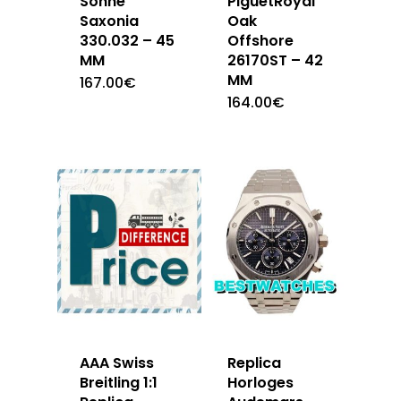
Sohne
PiguetRoyal
Saxonia
Oak
330.032 – 45
Offshore
MM
26170ST – 42
MM
167.00
€
164.00
€
AAA Swiss
Replica
Breitling 1:1
Horloges