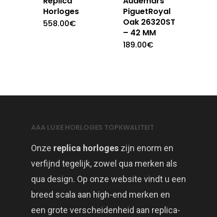
Replica
Audemars
Horloges
PiguetRoyal
Oak 26320ST
558.00
€
– 42 MM
189.00
€
AAA LUXE HORLOGES TOPKWALITEIT
Onze
replica horloges
zijn enorm en
verfijnd tegelijk, zowel qua merken als
qua design. Op onze website vindt u een
breed scala aan high-end merken en
een grote verscheidenheid aan replica-