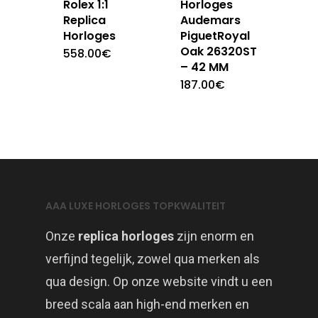
Rolex 1:1
Horloges
Replica
Audemars
Horloges
PiguetRoyal
Oak 26320ST
558.00
€
– 42 MM
187.00
€
AAA LUXE HORLOGES TOPKWALITEIT
Onze
replica horloges
zijn enorm en
verfijnd tegelijk, zowel qua merken als
qua design. Op onze website vindt u een
breed scala aan high-end merken en