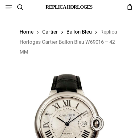
Menu
Skip
REPLICA HORLOGES
search
to
main
Home
Cartier
Ballon Bleu
Replica
content
Horloges Cartier Ballon Bleu W69016 – 42
MM