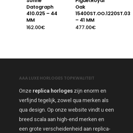
Sohne
PiguetRoyal
Datograph
Oak
410.025 – 44
15400ST.OO.1220ST.03
MM
– 41 MM
162.00
€
477.00
€
AAA LUXE HORLOGES TOPKWALITEIT
Onze
replica horloges
zijn enorm en
verfijnd tegelijk, zowel qua merken als
qua design. Op onze website vindt u een
breed scala aan high-end merken en
een grote verscheidenheid aan replica-