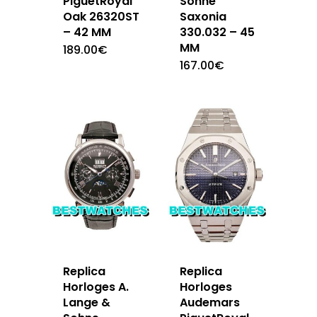
PiguetRoyal
Sohne
Oak 26320ST
Saxonia
– 42 MM
330.032 – 45
MM
189.00
€
167.00
€
Replica
Replica
Horloges A.
Horloges
Lange &
Audemars