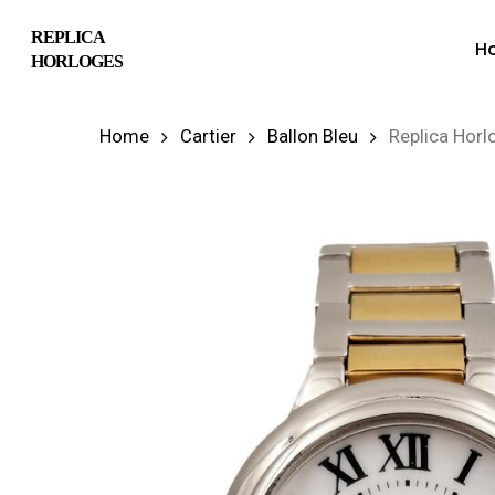
Skip
REPLICA
H
to
HORLOGES
main
content
Home
Cartier
Ballon Bleu
Replica Horl
Hit enter to search or ESC to close