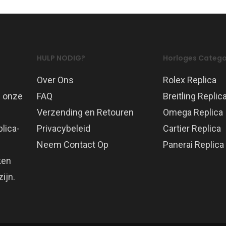
HULP NODIG?
Horloges Catego
Over Ons
Rolex Replica
p onze
FAQ
Breitling Replic
Verzending en Retouren
Omega Replica
lica-
Privacybeleid
Cartier Replica
Neem Contact Op
Panerai Replica
ken
ijn.