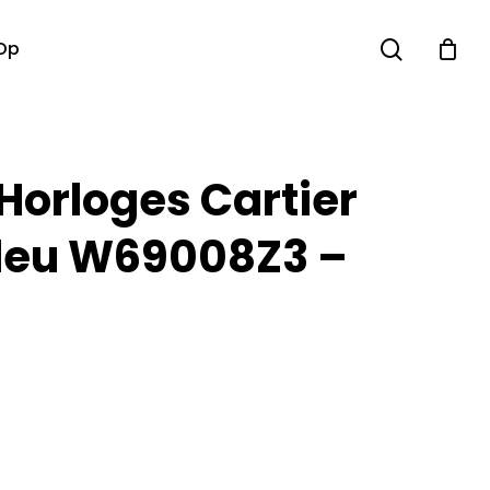
search
Op
Horloges Cartier
Bleu W69008Z3 –