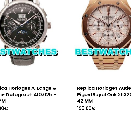
ica Horloges A. Lange &
Replica Horloges Aud
ne Datograph 410.025 –
PiguetRoyal Oak 2632
MM
42 MM
00
€
195.00
€