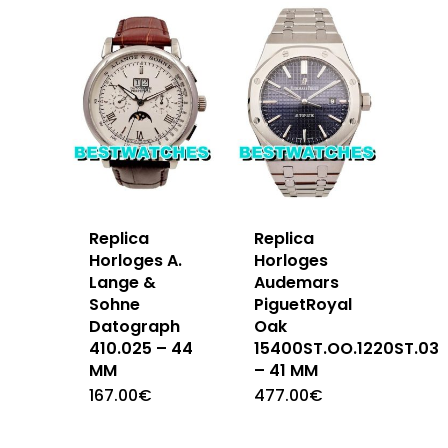
Replica
Replica
Horloges A.
Horloges
Lange &
Audemars
Sohne
PiguetRoyal
Datograph
Oak
410.025 – 44
15400ST.OO.1220ST.03
MM
– 41 MM
167.00
€
477.00
€