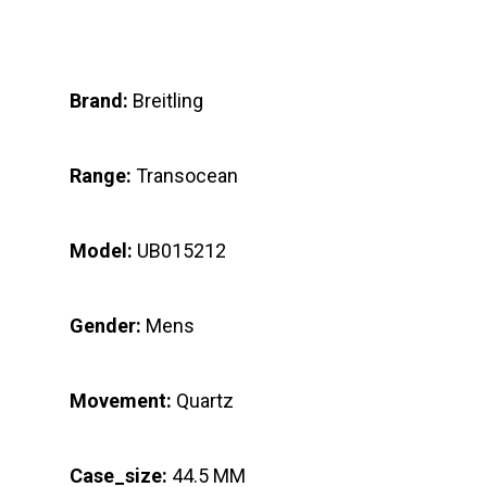
Brand:
Breitling
Range:
Transocean
Model:
UB015212
Gender:
Mens
Movement:
Quartz
Case_size:
44.5 MM