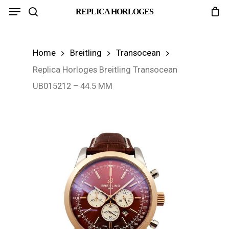
Menu
Skip
REPLICA HORLOGES
search
to
main
Home
Breitling
Transocean
content
Replica Horloges Breitling Transocean
UB015212 – 44.5 MM