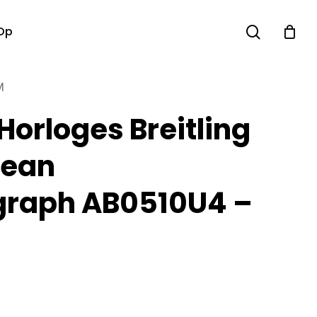
search
Op
M
Horloges Breitling
cean
graph AB0510U4 –