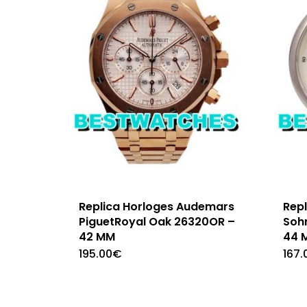
Replica Horloges Audemars
Repl
PiguetRoyal Oak 26320OR –
Soh
42 MM
44 
195.00
€
167.