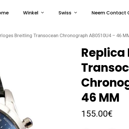
Winkel
Swiss
ome
Neem Contact 
orloges Breitling Transocean Chronograph AB0510U4 – 46 M
Replica 
Transo
Chrono
46 MM
155.00
€