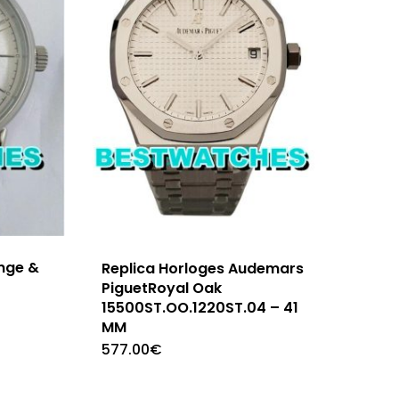
ange &
Replica Horloges Audemars
PiguetRoyal Oak
15500ST.OO.1220ST.04 – 41
MM
577.00
€