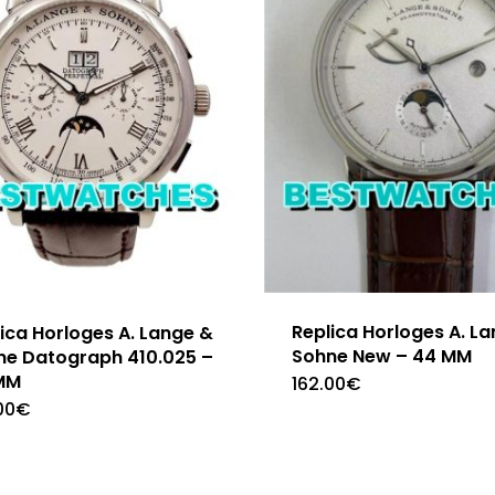
Replica Horloges A. L
ica Horloges A. Lange &
Sohne New – 44 MM
ne Datograph 410.025 –
MM
162.00
€
00
€