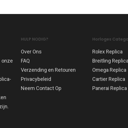
HULP NODIG?
Horloges Catego
Over Ons
Rolex Replica
p onze
FAQ
Breitling Replic
Verzending en Retouren
Omega Replica
lica-
Privacybeleid
Cartier Replica
Neem Contact Op
Panerai Replica
ken
ijn.