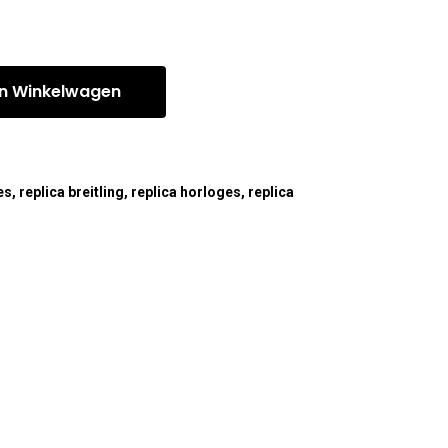
n Winkelwagen
es
,
replica breitling
,
replica horloges
,
replica