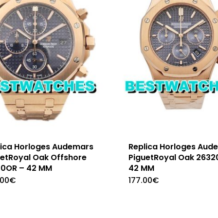
lica Horloges Audemars
Replica Horloges Aud
uetRoyal Oak Offshore
PiguetRoyal Oak 2632
70OR – 42 MM
42 MM
.00
€
177.00
€