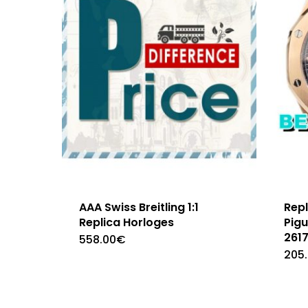
AAA Swiss Breitling 1:1
Rep
Replica Horloges
Pig
261
558.00
€
205