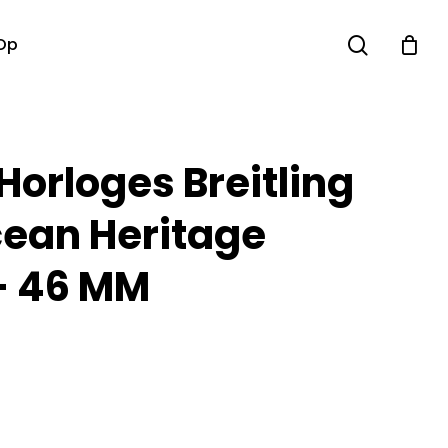
search
Op
Horloges Breitling
ean Heritage
– 46 MM