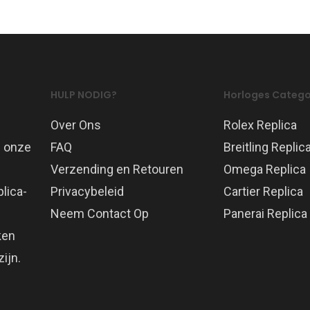
HULP NODIG?
Horloges Catego
Over Ons
Rolex Replica
p onze
FAQ
Breitling Replic
Verzending en Retouren
Omega Replica
lica-
Privacybeleid
Cartier Replica
Neem Contact Op
Panerai Replica
ken
ijn.