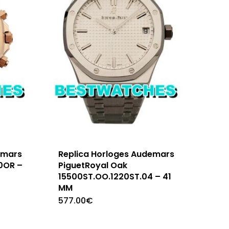
emars
Replica Horloges Audemars
0OR –
PiguetRoyal Oak
15500ST.OO.1220ST.04 – 41
MM
577.00
€