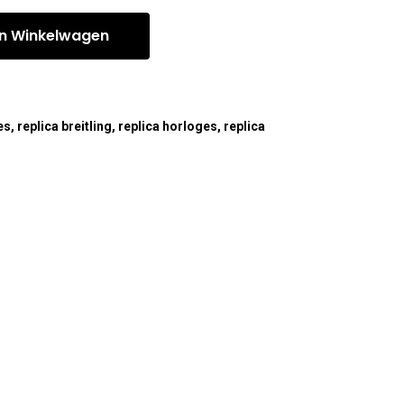
n Winkelwagen
es
,
replica breitling
,
replica horloges
,
replica