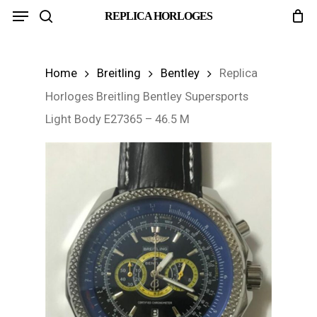
Menu
Skip
REPLICA HORLOGES
search
to
main
Home
Breitling
Bentley
Replica
content
Horloges Breitling Bentley Supersports
Light Body E27365 – 46.5 M