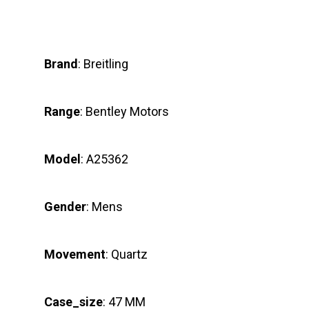
Brand
: Breitling
Range
: Bentley Motors
Model
: A25362
Gender
: Mens
Movement
: Quartz
Case_size
: 47 MM