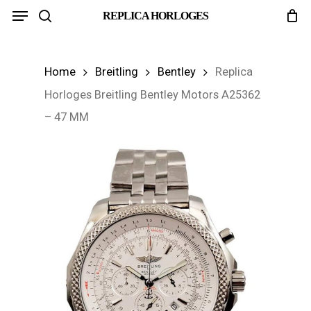
Menu
Skip
REPLICA HORLOGES
search
to
main
Home
Breitling
Bentley
Replica
content
Horloges Breitling Bentley Motors A25362
– 47 MM