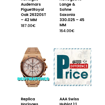
Audemars
Lange &
PiguetRoyal
Sohne
Oak 26320ST
Saxonia
– 42 MM
330.025 – 45
MM
187.00
€
164.00
€
Replica
AAA Swiss
Horloges
Hublot 1:1