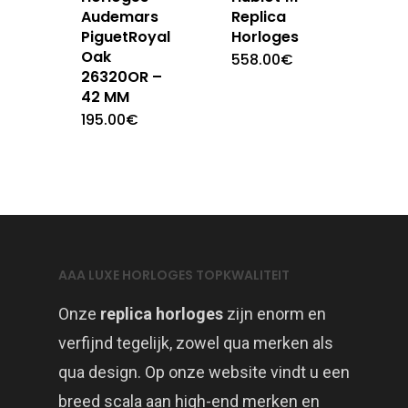
Audemars
Replica
PiguetRoyal
Horloges
Oak
558.00
€
26320OR –
42 MM
195.00
€
AAA LUXE HORLOGES TOPKWALITEIT
Onze
replica horloges
zijn enorm en
verfijnd tegelijk, zowel qua merken als
qua design. Op onze website vindt u een
breed scala aan high-end merken en