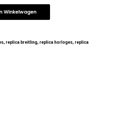
n Winkelwagen
es
,
replica breitling
,
replica horloges
,
replica