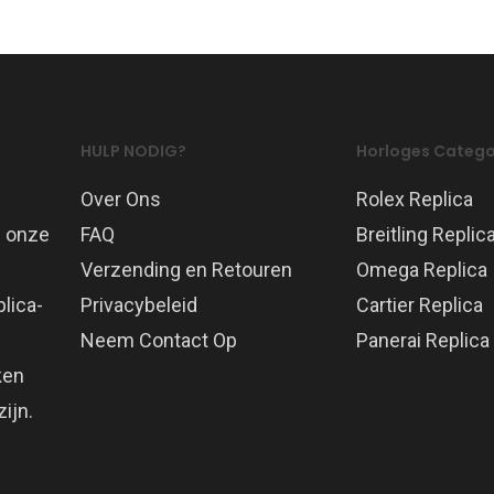
HULP NODIG?
Horloges Catego
Over Ons
Rolex Replica
p onze
FAQ
Breitling Replic
Verzending en Retouren
Omega Replica
lica-
Privacybeleid
Cartier Replica
Neem Contact Op
Panerai Replica
ken
ijn.