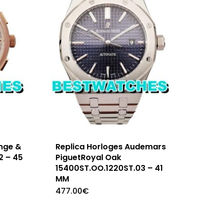
ange &
Replica Horloges Audemars
2 – 45
PiguetRoyal Oak
15400ST.OO.1220ST.03 – 41
MM
477.00
€