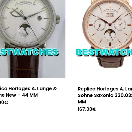
ica Horloges A. Lange &
Replica Horloges A. L
ne New – 44 MM
Sohne Saxonia 330.03
MM
00
€
167.00
€