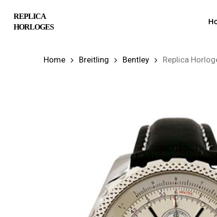
Skip
REPLICA
H
to
HORLOGES
main
content
Home
Breitling
Bentley
Replica Horlog
Hit enter to search or ESC to close