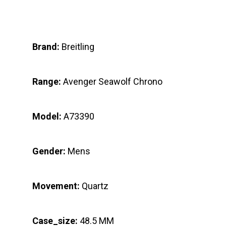
Brand:
Breitling
Range:
Avenger Seawolf Chrono
Model:
A73390
Gender:
Mens
Movement:
Quartz
Case_size:
48.5 MM