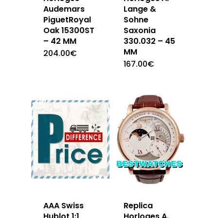
Audemars
Lange &
PiguetRoyal
Sohne
Oak 15300ST
Saxonia
– 42 MM
330.032 – 45
MM
204.00
€
167.00
€
AAA Swiss
Replica
Hublot 1:1
Horloges A.