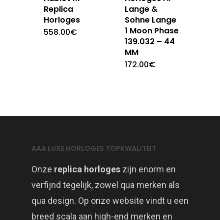
Replica
Lange &
Horloges
Sohne Lange
1 Moon Phase
558.00
€
139.032 – 44
MM
172.00
€
AAA LUXE HORLOGES TOPKWALITEIT
Onze
replica horloges
zijn enorm en
verfijnd tegelijk, zowel qua merken als
qua design. Op onze website vindt u een
breed scala aan high-end merken en