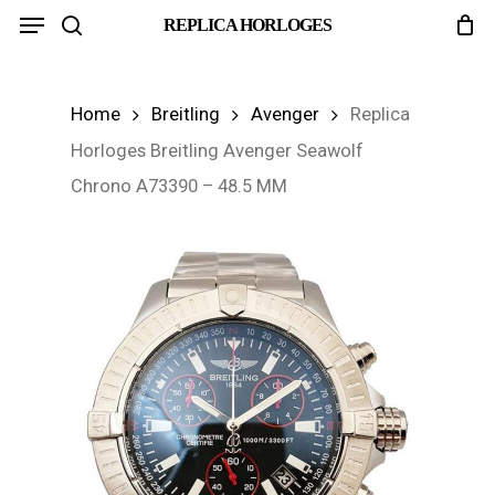
Menu
Skip
REPLICA HORLOGES
search
to
main
Home
Breitling
Avenger
Replica
content
Horloges Breitling Avenger Seawolf
Chrono A73390 – 48.5 MM